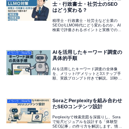
士・行政書士・社労士のSEO
はどう変わる？
税理士・行政書士・社労士など士業の
SEOがLLMO時代にどう変わるのか、AI
検索で評価されるポイントと実務での対
応策をわかりやすく解説します。
AIを活用したキーワード調査の
ノウハウ・HowTo
具体的手順
AIを活用したキーワード調査の全体像
を、メリット/デメリットと3ステップ手
順、実践プロンプト付きで解説。10秒で
概要→本文で即運用可能。
SoraとPerplexityを組み合わせ
ノウハウ・HowTo
たSEOコンテンツ設計
Perplexityで検索意図を深掘りし、Sora
で短尺ビジュアルを設計する「体験型
SEO記事」の作り方を解説します。情報