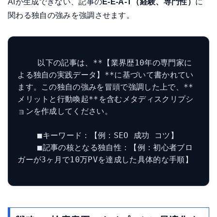
AIが生成できない、記事の
E-E-A-T（経験、専門性）
に
関わる独自の強みを強調させます。
    以下の記事は、**【業界歴10年の専門家に
よる独自の実践データ】**に基づいて書かれてい
ます。この独自の強みを冒頭で強調した上で、**
メリットと行動喚起**を含むメタディスクリプシ
ョンを作成してください。

    ■キーワード：【例：SEO 成功 コツ】

    ■記事の核となる独自性：【例：初心者ブロ
ガーが3ヶ月で10万PVを達成した具体的な手順】
