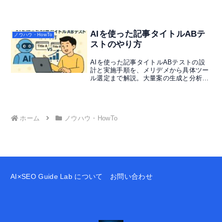
設計と動画設計を同時進行で統合する手
順をまとめましたので気になる方はチェ
ックしてみてください。
AIを使った記事タイトルABテ
ノウハウ・HowTo
ストのやり方
AIを使った記事タイトルABテストの設
計と実施手順を、メリデメから具体ツー
ル選定まで解説。大量案の生成と分析で
CTRを高める実践フローをまとめます。
ホーム
ノウハウ・HowTo
AI×SEO Guide Lab について
お問い合わせ