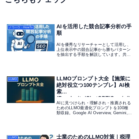
AIを活用した競合記事分析の手
ノウハウ・HowTo
順
AIを優秀なリサーチャーとして活用し、
上位表示中の競合記事から勝ちパターン
を抽出する手順を解説しています。共通
要素と独自性の両立でSEOの最短化が可
能となり、その具体例を挙げます。
LLMOプロンプト大全【施策に
LLMO
絶対役立つ100テンプレ】AI検
索
(Perplexity/ChatGPT/Gemini)
AIに見つけられ・理解され・推薦される
で競合に勝つための決定版
ためのLLMO最適化プロンプトを100種
類収録。Google AI Overview, Gemini,
ChatGPT等のAI検索で即座に競合と差を
つけるための実用テンプレート集です。
もうプロンプトに悩む必要はありませ
ん。
士業のためのLLMO対策｜税理
LLMO