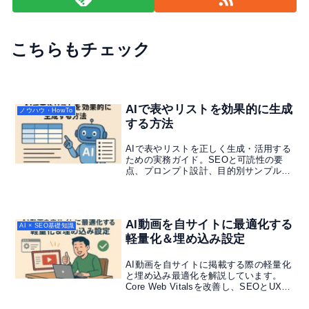
こちらもチェック
AIで表やリストを効果的に生成
ノウハウ・HowTo
する方法
AIで表やリストを正しく生成・活用する
ための実務ガイド。SEOと可読性の要
点、プロンプト設計、目的別サンプル、
出力をそのまま貼る際のリスクと回避
策、公開前チェックリストまで整理。
AI動画を自サイトに最適化する
AI × SEO基礎知識
軽量化＆埋め込み設定
AI動画を自サイトに掲載する際の軽量化
と埋め込み最適化を解説しています。
Core Web Vitalsを改善し、SEOとUXを
両立するための具体策をまとめています
ので、気になる方はチェックしてみてく