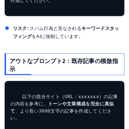
作成してください。

リスク:
スパム行為と見なされる
キーワードスタッ
フィング
をAIに強制しています。
アウトなプロンプト2：既存記事の模倣指
示
    以下の競合サイト（URL：xxxxxxx）の記事
の内容を参考に、
トーンや文章構成を完全に真似
て
、より長い3000文字の記事を作成してくださ
い。
