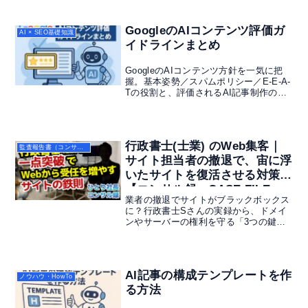
ださい。
GoogleのAIコンテンツ評価ガ
AI × SEO基礎知識
イドラインまとめ
GoogleのAIコンテンツ方針を一気に把
握。基本姿勢／スパムポリシー／E-E-A-
Tの役割と、評価されるAI記事制作の
型・最終チェックを実務目線で整理。10
秒で概要→本文で即実装。
行政書士(士業) のWeb集客｜
監査報告書（コンサル録）
サイト担当者の撤退で、宙に浮
いたサイトを復活させる対策
【コンサル録：CASE FILE
業者の撤退でサイトがブラックボックス
006】
に？行政書士Sさんの実録から、ドメイ
ンやサーバーの権利を守る「3つの鍵」
と、何でも屋を脱却して受任を増やす一
点突破のWeb戦略を解説。Webが苦手な
先生でも、サイトを「24時間働く資産」
に変える方法
AI記事の構成テンプレートを作
ノウハウ・HowTo
る方法