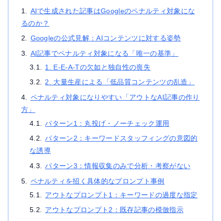
AIで生成された記事はGoogleのペナルティ対象にな
るのか？
Googleの公式見解：AIコンテンツに対する姿勢
AI記事でペナルティ対象になる「唯一の基準」
1. E-E-A-Tの欠如と独自性の喪失
2. 大量生産による「低品質コンテンツの乱造」
ペナルティ対象になりやすい「アウトなAI記事の作り
方」
パターン1：丸投げ・ノーチェック運用
パターン2：キーワードスタッフィングの意図的
な誘導
パターン3：情報収集のみで分析・考察がない
ペナルティを招く具体的なプロンプト事例
アウトなプロンプト1：キーワードの過度な指定
アウトなプロンプト2：既存記事の模倣指示