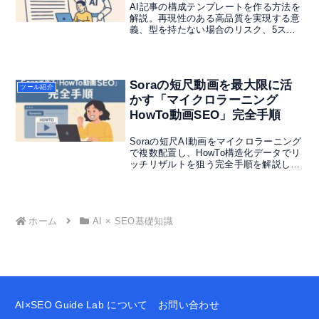
AI記事の構成テンプレートを作る方法を
解説。再現性のある高品質を実現する意
義、型を持たない場合のリスク、5ステ
ップの作り方、目的別テンプレ例、チェ
ックリスト連携まで整理。
Soraの短尺動画を最大限に活
ツール紹介
かす「マイクロラーニング
HowTo動画SEO」完全手順
Soraの短尺AI動画をマイクロラーニング
で複数配置し、HowTo構造化データでリ
ッチリザルトを狙う完全手順を解説しま
す。短尺動画で滞在時間を伸ばし、CTR
を着実に伸ばす方法を説明していますの
で、気になる方はチェックしてみてくだ
さい。
ホーム
AI × SEO基礎知識
AI×SEO Guide Lab について
お問い合わせ